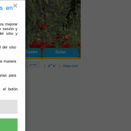
×
es en
ra mejorar
e sesión y
el sitio y
 del sitio
do
Olula de Castro
Guías
 de manera
+
-
|
A
A
|
Mapa web
rias para
e el botón