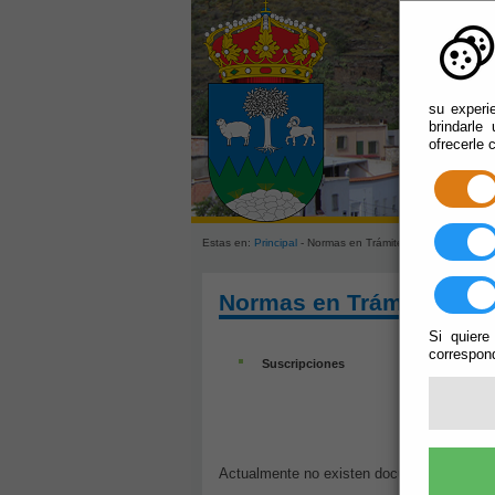
su experi
brindarle
ofrecerle 
Estas en:
Principal
- Normas en Trámite de Aprobacón
Normas en Trámite de A
Si quiere
correspond
Suscripciones
Actualmente no existen documentos sobre e