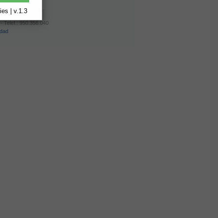
es | v.1.3
- Telef.: 950.356.040
idad