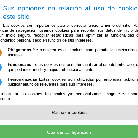
Sus opciones en relación al uso de cooki
este sitio
Las cookies son importantes para el correcto funcionamiento del sitio. Pa
encia de navegación, usamos cookies para recordar sus datos de inicio d
 un inicio seguro, recopilar estadísticas para optimizar la funcionalidad d
contenido personalizado en función de sus intereses.
Obligatorias
Se requieren estas cookies para permitir la funcionalidad
Ayuntamiento
Administración-e
Qué Hacer Cuan
principal.
Funcionales
Estas cookies nos permiten analizar el uso del Sitio web,
que podamos medir y mejorar el funcionamiento.
Personalizadas
Estas cookies son utilizadas por empresas publicita
probacón
publicar anuncios relevantes para sus intereses.
 inhabilitar las cookies funcionales y/o personalizadas, haga click sobr
iente.
Rechazar cookies
l tema solicitado. Disculpen las molestias.
Guardar configuración