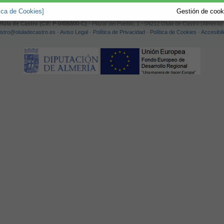
tica de Cookies]
Gestión de cooki
ula de Castro (Cif: P-0406800-C)
- Plaza/ del Pueblo, 1 - 04212 Olula de Castro (Almería) 
istro@oluladecastro.es
-
Aviso Legal
-
Política de Privacidad
-
Política de Cookies
-
Accesibil