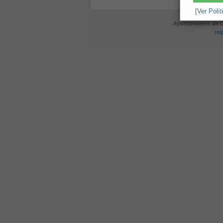
[Ver Polí
Ayuntamiento de Ol
reg